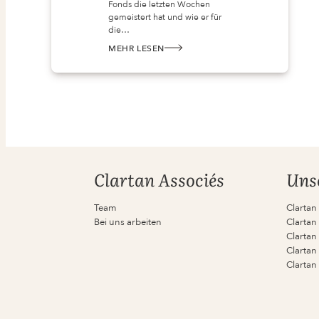
Fonds die letzten Wochen
gemeistert hat und wie er für
die…
MEHR LESEN
:
CLARTAN
ETHOS
ESG
INSIDE
MEETING
–
WEBINAR
AM
29.11.2022
UM
11
UHR
Clartan Associés
Uns
Team
Clartan
Bei uns arbeiten
Clartan 
Clartan
Clartan
Clartan