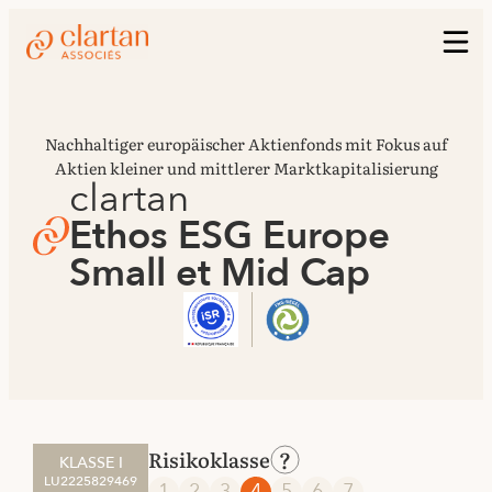
Nachhaltiger europäischer Aktienfonds mit Fokus auf
Aktien kleiner und mittlerer Marktkapitalisierung
clartan
Ethos ESG Europe
Small et Mid Cap
Risikoklasse
KLASSE I
LU2225829469
1
2
3
4
5
6
7