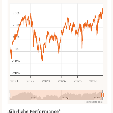
30%
20%
10%
0%
-10%
-20%
2021
2022
2023
2024
2025
2026
2022
2022
2024
2024
2026
2026
Highcharts.com
Jährliche Performance*