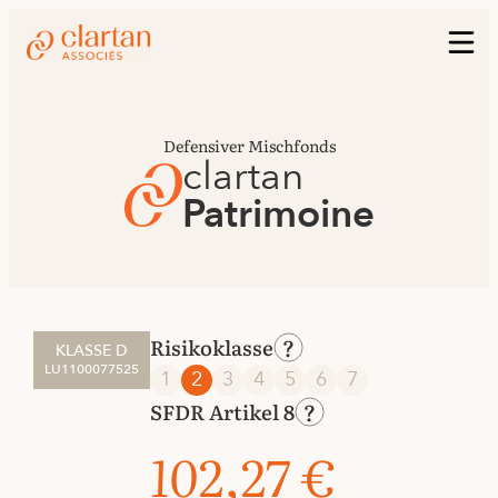
Defensiver Mischfonds
clartan
Patrimoine
Risikoklasse
KLASSE D
LU1100077525
1
2
3
4
5
6
7
SFDR Artikel 8
102,27 €