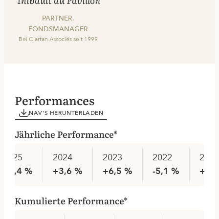
PARTNER,
FONDSMANAGER
Bei Clartan Associés seit 1999
Performances
NAV'S HERUNTERLADEN
Jährliche Performance*
2025
2024
2023
2022
2021
+3,4 %
+3,6 %
+6,5 %
-5,1 %
+2,
Kumulierte Performance*