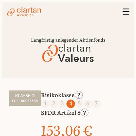
Langfristig anlegender Aktienfonds
clartan
Valeurs
Risikoklasse
KLASSE D
LU1100076634
1
2
3
4
5
6
7
SFDR Artikel 8
153,06 €