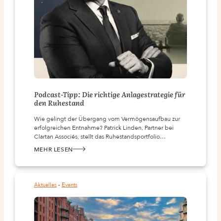
Podcast-Tipp: Die richtige Anlagestrategie für
den Ruhestand
Wie gelingt der Übergang vom Vermögensaufbau zur
erfolgreichen Entnahme? Patrick Linden, Partner bei
Clartan Associés, stellt das Ruhestandsportfolio…
MEHR LESEN
:
PODCAST-
TIPP:
DIE
RICHTIGE
ANLAGESTRATEGIE
Aktuelles
 - 
Events
FÜR
DEN
RUHESTAND