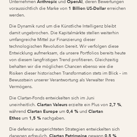
Unternehmen
Anthropic
und
OpenAI
, deren Bewertungen
voraussichtlich die Marke von
1 Billion US-Dollar
erreichen
werden.
Die Dynamik rund um die Künstliche Intelligenz bleibt
damit ungebrochen. Die Kapitalmärkte stellen weiterhin
umfangreiche Mittel zur Finanzierung dieser
technologischen Revolution bereit. Wir verfolgen diese
Entwicklung aufmerksam, da unsere Portfolios bereits heute
von diesem langfristigen Trend profitieren. Gleichzeitig
behalten wir die möglichen Chancen ebenso wie die
Risiken dieser historischen Transformation stets im Blick – im
Bewusstsein unserer Verantwortung als Verwalter Ihres
Vermögens.
Die Clartan-Fonds entwickelten sich im Juni
uneinheitlich.
Clartan Valeurs
erzielte ein Plus von
2,7 %
,
während
Clartan Europe
um
0,4 %
und
Clartan
Ethos
um
1,5 %
nachgaben.
Die defensiv ausgerichteten Strategien entwickelten sich
dagegen erfreulich.
Clartan Patrimoine
gewann
0,5 %
,