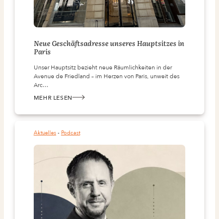
Neue Geschäftsadresse unseres Hauptsitzes in
Paris
Unser Hauptsitz bezieht neue Räumlichkeiten in der
Avenue de Friedland – im Herzen von Paris, unweit des
Arc…
MEHR LESEN
:
NEUE
GESCHÄFTSADRESSE
UNSERES
HAUPTSITZES
IN
Aktuelles
 - 
Podcast
PARIS