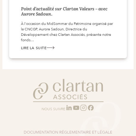
Point d’actualité sur Clartan Valeurs – avec
Aurore Sadoun.
À l'occasion du MidSommar du Patrimoine organisé par
la CNCGP, Aurore Sadoun, Directrice du
Développement chez Clartan Associés, présente notre
fonds…
LIRE LA SUITE
:
POINT
D’ACTUALITÉ
SUR
CLARTAN
VALEURS
–
AVEC
AURORE
SADOUN.
NOUS SUIVRE
DOCUMENTATION RÉGLEMENTAIRE ET LÉGALE