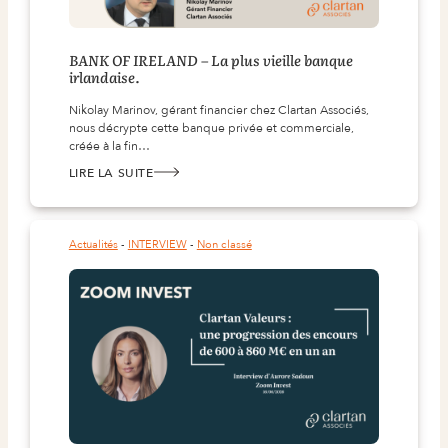
BANK OF IRELAND – La plus vieille banque
irlandaise.
Nikolay Marinov, gérant financier chez Clartan Associés,
nous décrypte cette banque privée et commerciale,
créée à la fin…
LIRE LA SUITE
:
BANK
OF
IRELAND
–
LA
Actualités
 - 
INTERVIEW
 - 
Non classé
PLUS
VIEILLE
BANQUE
IRLANDAISE.