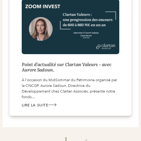
BANQUE
IRLANDAISE.
Point d’actualité sur Clartan Valeurs – avec
Aurore Sadoun.
À l'occasion du MidSommar du Patrimoine organisé par
la CNCGP, Aurore Sadoun, Directrice du
Développement chez Clartan Associés, présente notre
fonds…
LIRE LA SUITE
:
POINT
D’ACTUALITÉ
SUR
CLARTAN
VALEURS
–
AVEC
AURORE
SADOUN.