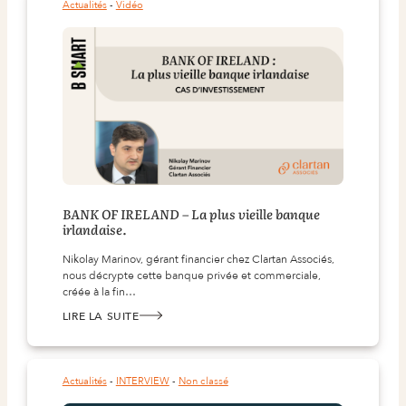
Actualités
 - 
Vidéo
BANK OF IRELAND – La plus vieille banque
irlandaise.
Nikolay Marinov, gérant financier chez Clartan Associés,
nous décrypte cette banque privée et commerciale,
créée à la fin…
LIRE LA SUITE
:
BANK
OF
IRELAND
–
LA
Actualités
 - 
INTERVIEW
 - 
Non classé
PLUS
VIEILLE