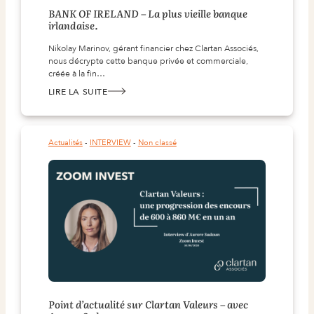
BANK OF IRELAND – La plus vieille banque
irlandaise.
Nikolay Marinov, gérant financier chez Clartan Associés,
nous décrypte cette banque privée et commerciale,
créée à la fin…
LIRE LA SUITE
:
BANK
OF
IRELAND
–
LA
Actualités
 - 
INTERVIEW
 - 
Non classé
PLUS
VIEILLE
BANQUE
IRLANDAISE.
Point d’actualité sur Clartan Valeurs – avec