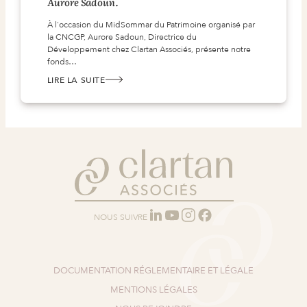
Aurore Sadoun.
À l'occasion du MidSommar du Patrimoine organisé par
la CNCGP, Aurore Sadoun, Directrice du
Développement chez Clartan Associés, présente notre
fonds…
LIRE LA SUITE
:
POINT
D’ACTUALITÉ
SUR
CLARTAN
VALEURS
–
AVEC
AURORE
SADOUN.
NOUS SUIVRE
DOCUMENTATION RÉGLEMENTAIRE ET LÉGALE
MENTIONS LÉGALES