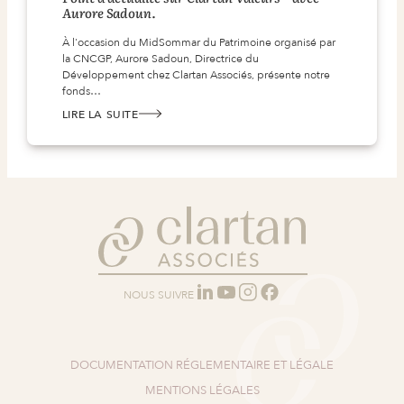
Aurore Sadoun.
À l'occasion du MidSommar du Patrimoine organisé par
la CNCGP, Aurore Sadoun, Directrice du
Développement chez Clartan Associés, présente notre
fonds…
LIRE LA SUITE
:
POINT
D’ACTUALITÉ
SUR
CLARTAN
VALEURS
–
AVEC
AURORE
SADOUN.
NOUS SUIVRE
DOCUMENTATION RÉGLEMENTAIRE ET LÉGALE
MENTIONS LÉGALES