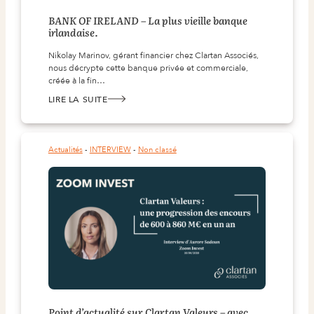
BANK OF IRELAND – La plus vieille banque
irlandaise.
Nikolay Marinov, gérant financier chez Clartan Associés,
nous décrypte cette banque privée et commerciale,
créée à la fin…
LIRE LA SUITE
:
BANK
OF
IRELAND
–
LA
Actualités
 - 
INTERVIEW
 - 
Non classé
PLUS
VIEILLE
BANQUE
IRLANDAISE.
Point d’actualité sur Clartan Valeurs – avec