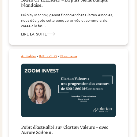
irlandaise.
Nikolay Marinov, gérant financier chez Clartan Associés,
nous décrypte cette banque privée et commerciale,
créée à la fin…
LIRE LA SUITE
:
BANK
OF
IRELAND
–
LA
Actualités
 - 
INTERVIEW
 - 
Non classé
PLUS
VIEILLE
BANQUE
IRLANDAISE.
Point d’actualité sur Clartan Valeurs – avec
Aurore Sadoun.