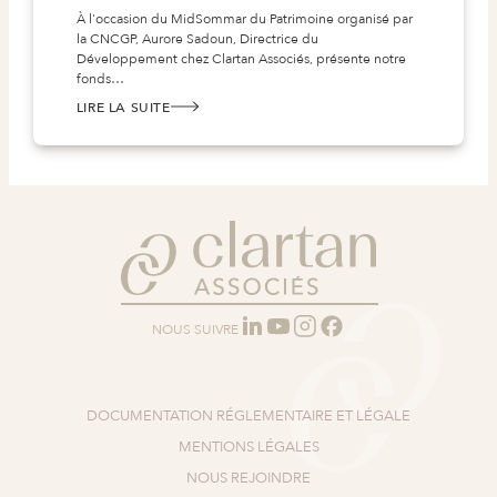
À l'occasion du MidSommar du Patrimoine organisé par
la CNCGP, Aurore Sadoun, Directrice du
Développement chez Clartan Associés, présente notre
fonds…
LIRE LA SUITE
:
POINT
D’ACTUALITÉ
SUR
CLARTAN
VALEURS
–
AVEC
AURORE
SADOUN.
NOUS SUIVRE
DOCUMENTATION RÉGLEMENTAIRE ET LÉGALE
MENTIONS LÉGALES
NOUS REJOINDRE