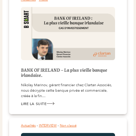
BANK OF IRELAND – La plus vieille banque
irlandaise.
Nikolay Marinov, gérant financier chez Clartan Associés,
nous décrypte cette banque privée et commerciale,
créée à la fin…
LIRE LA SUITE
:
BANK
OF
IRELAND
–
LA
Actualités
 - 
INTERVIEW
 - 
Non classé
PLUS
VIEILLE
BANQUE