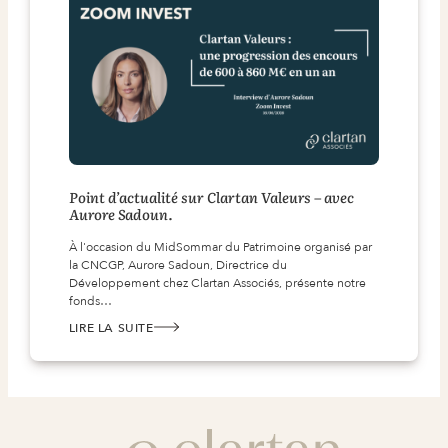
IRLANDAISE.
Point d’actualité sur Clartan Valeurs – avec
Aurore Sadoun.
À l'occasion du MidSommar du Patrimoine organisé par
la CNCGP, Aurore Sadoun, Directrice du
Développement chez Clartan Associés, présente notre
fonds…
LIRE LA SUITE
:
POINT
D’ACTUALITÉ
SUR
CLARTAN
VALEURS
–
AVEC
AURORE
SADOUN.