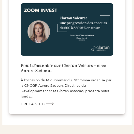
VIEILLE
BANQUE
IRLANDAISE.
Point d’actualité sur Clartan Valeurs – avec
Aurore Sadoun.
À l'occasion du MidSommar du Patrimoine organisé par
la CNCGP, Aurore Sadoun, Directrice du
Développement chez Clartan Associés, présente notre
fonds…
LIRE LA SUITE
:
POINT
D’ACTUALITÉ
SUR
CLARTAN
VALEURS
–
AVEC