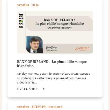
Actualités
 - 
Vidéo
BANK OF IRELAND – La plus vieille banque
irlandaise.
Nikolay Marinov, gérant financier chez Clartan Associés,
nous décrypte cette banque privée et commerciale,
créée à la fin…
LIRE LA SUITE
:
BANK
OF
IRELAND
–
LA
Actualités
 - 
INTERVIEW
 - 
Non classé
PLUS