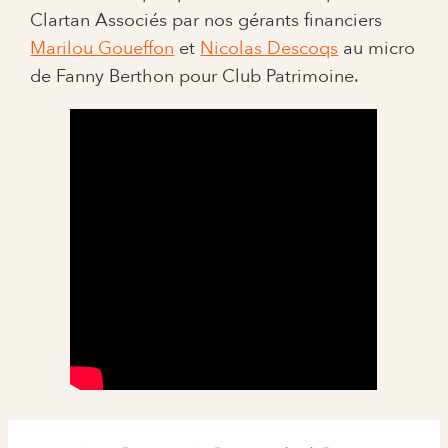
Clartan Associés par nos gérants financiers
Marilou Goueffon
et
Nicolas Descoqs
au micro
de Fanny Berthon pour Club Patrimoine.