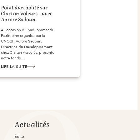
Point d’actualité sur
Clartan Valeurs – avec
Aurore Sadoun.
À l'occasion du MidSommar du
Patrimoine organisé par la
CNCGP, Aurore Sadoun,
Directrice du Développement
chez Clartan Associés, présente
notre fonds…
LIRE LA SUITE
:
POINT
D’ACTUALITÉ
SUR
CLARTAN
VALEURS
–
AVEC
AURORE
SADOUN.
Actualités
Édito