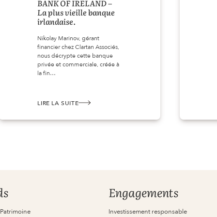
BANK OF IRELAND –
La plus vieille banque
irlandaise.
Nikolay Marinov, gérant
financier chez Clartan Associés,
nous décrypte cette banque
privée et commerciale, créée à
la fin…
LIRE LA SUITE
:
BANK
OF
IRELAND
–
LA
PLUS
VIEILLE
BANQUE
IRLANDAISE.
ds
Engagements
 Patrimoine
Investissement responsable