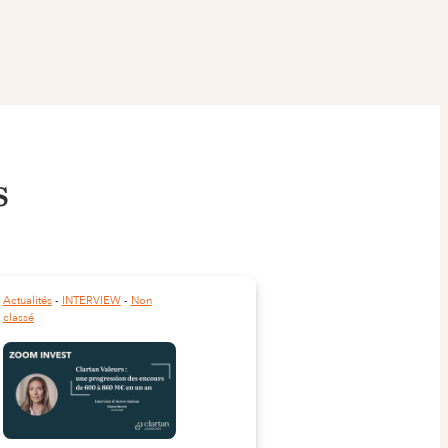
s
Actualités
 - 
INTERVIEW
 - 
Non
classé