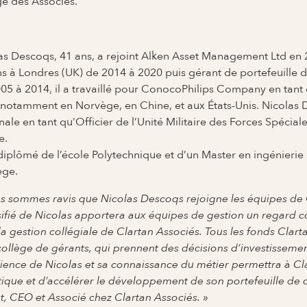
ge des Associés.
as Descoqs, 41 ans, a rejoint Alken Asset Management Ltd en 2
ns à Londres (UK) de 2014 à 2020 puis gérant de portefeuille d
05 à 2014, il a travaillé pour ConocoPhilips Company en tant q
 notamment en Norvège, en Chine, et aux États-Unis. Nicolas 
nale en tant qu’Officier de l’Unité Militaire des Forces Spéci
e.
t diplômé de l’école Polytechnique et d’un Master en ingénierie
ège.
s sommes ravis que Nicolas Descoqs rejoigne les équipes de C
sifié de Nicolas apportera aux équipes de gestion un regard 
la gestion collégiale de Clartan Associés. Tous les fonds Clar
collège de gérants, qui prennent des décisions d’investisseme
ience de Nicolas et sa connaissance du métier permettra à Cl
tique et d’accélérer le développement de son portefeuille de cl
et, CEO et Associé chez Clartan Associés. »