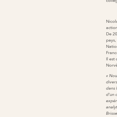
collè
Nicol
actio
De 20
pays,
Natio
Franc
Il es
Norv
« Nou
diver
dans 
d’un 
expér
analy
Briss