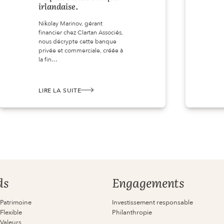
irlandaise.
Nikolay Marinov, gérant
financier chez Clartan Associés,
nous décrypte cette banque
privée et commerciale, créée à
la fin…
LIRE LA SUITE
:
BANK
OF
IRELAND
–
LA
PLUS
VIEILLE
BANQUE
IRLANDAISE.
ds
Engagements
 Patrimoine
Investissement responsable
Flexible
Philanthropie
 Valeurs