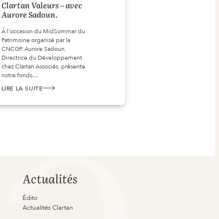
Clartan Valeurs – avec
Aurore Sadoun.
À l'occasion du MidSommar du
Patrimoine organisé par la
CNCGP, Aurore Sadoun,
Directrice du Développement
chez Clartan Associés, présente
notre fonds…
LIRE LA SUITE
:
POINT
D’ACTUALITÉ
SUR
CLARTAN
VALEURS
–
AVEC
AURORE
SADOUN.
Actualités
Édito
Actualités Clartan