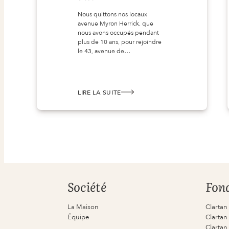
Nous quittons nos locaux
avenue Myron Herrick, que
nous avons occupés pendant
plus de 10 ans, pour rejoindre
le 43, avenue de…
LIRE LA SUITE
:
DÉMÉNAGEMENT IMMINENT !
Société
Fon
La Maison
Clartan
Équipe
Clartan 
Clartan