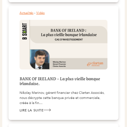
Actualités
 - 
Vidéo
BANK OF IRELAND – La plus vieille banque
irlandaise.
Nikolay Marinov, gérant financier chez Clartan Associés,
nous décrypte cette banque privée et commerciale,
créée à la fin…
LIRE LA SUITE
:
BANK
OF
IRELAND
–