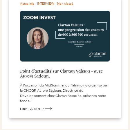
LA
Actualités
 - 
INTERVIEW
 - 
Non classé
PLUS
VIEILLE
BANQUE
IRLANDAISE.
Point d’actualité sur Clartan Valeurs – avec
Aurore Sadoun.
À l'occasion du MidSommar du Patrimoine organisé par
la CNCGP, Aurore Sadoun, Directrice du
Développement chez Clartan Associés, présente notre
fonds…
LIRE LA SUITE
:
POINT
D’ACTUALITÉ
SUR
CLARTAN
VALEURS