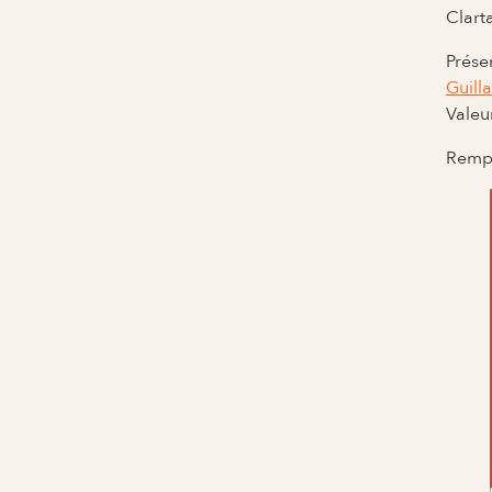
Clart
Prése
Guill
Valeu
Rempl