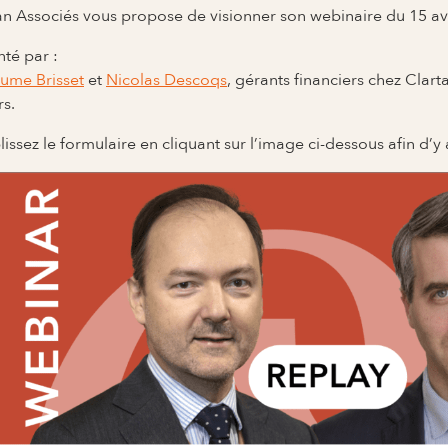
an Associés vous propose de visionner son webinaire du 15 avr
nté par :
aume Brisset
et
Nicolas Descoqs
, gérants financiers chez Clar
rs.
issez le formulaire en cliquant sur l’image ci-dessous afin d’y