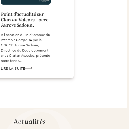
Point d’actualité sur
Clartan Valeurs – avec
Aurore Sadoun.
À l'occasion du MidSommar du
Patrimoine organisé par la
CNCGP, Aurore Sadoun,
Directrice du Développement
chez Clartan Associés, présente
notre fonds…
LIRE LA SUITE
:
POINT
D’ACTUALITÉ
SUR
CLARTAN
VALEURS
–
AVEC
AURORE
SADOUN.
Actualités