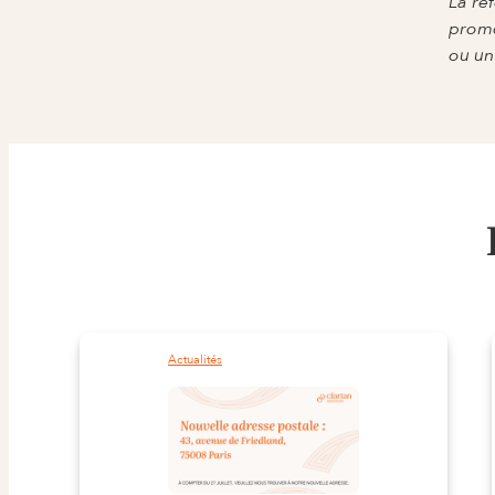
La réf
promo
ou un
Actualités