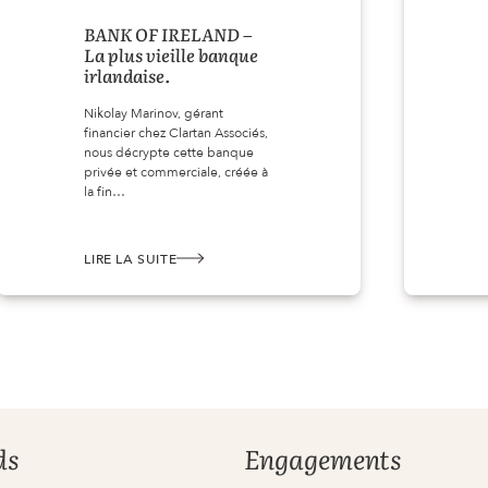
BANK OF IRELAND –
La plus vieille banque
irlandaise.
Nikolay Marinov, gérant
financier chez Clartan Associés,
nous décrypte cette banque
privée et commerciale, créée à
la fin…
LIRE LA SUITE
:
BANK
OF
IRELAND
–
LA
PLUS
VIEILLE
BANQUE
IRLANDAISE.
ds
Engagements