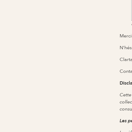
Merci
N’hés
Clart
Conta
Discl
Cette
colle
consu
Les p