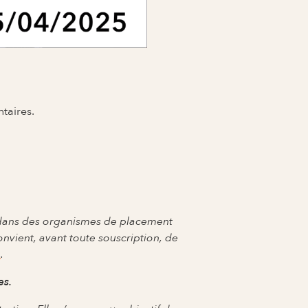
taires.
t dans des organismes de placement
nvient, avant toute souscription, de
m
.
es.