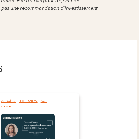
tration. Elle n’a pas pour objectif de
tue pas une recommandation d’investissement
s
Actualités
 - 
INTERVIEW
 - 
Non
classé