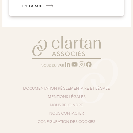
LIRE LA SUITE
:
POINT
D’ACTUALITÉ
SUR
CLARTAN
VALEURS
–
AVEC
AURORE
SADOUN.
NOUS SUIVRE
DOCUMENTATION RÉGLEMENTAIRE ET LÉGALE
MENTIONS LÉGALES
NOUS REJOINDRE
NOUS CONTACTER
CONFIGURATION DES COOKIES