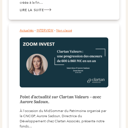
créée à la fin…
LIRE LA SUITE
:
BANK
OF
IRELAND
–
LA
Actualités
 - 
INTERVIEW
 - 
Non classé
PLUS
VIEILLE
BANQUE
IRLANDAISE.
Point d’actualité sur Clartan Valeurs – avec
Aurore Sadoun.
À l'occasion du MidSommar du Patrimoine organisé par
la CNCGP, Aurore Sadoun, Directrice du
Développement chez Clartan Associés, présente notre
fonds…