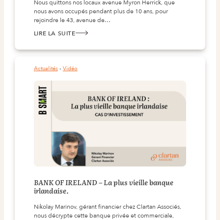
Nous quittons nos locaux avenue Myron Herrick, que
nous avons occupés pendant plus de 10 ans, pour
rejoindre le 43, avenue de…
LIRE LA SUITE
:
DÉMÉNAGEMENT IMMINENT !
Actualités
 - 
Vidéo
BANK OF IRELAND – La plus vieille banque
irlandaise.
Nikolay Marinov, gérant financier chez Clartan Associés,
nous décrypte cette banque privée et commerciale,