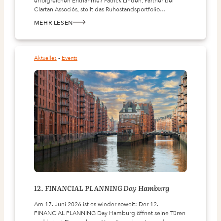
erfolgreichen Entnahme? Patrick Linden, Partner bei
Clartan Associés, stellt das Ruhestandsportfolio…
MEHR LESEN
:
PODCAST-
TIPP:
DIE
RICHTIGE
ANLAGESTRATEGIE
Aktuelles
 - 
Events
FÜR
DEN
RUHESTAND
12. FINANCIAL PLANNING Day Hamburg
Am 17. Juni 2026 ist es wieder soweit: Der 12.
FINANCIAL PLANNING Day Hamburg öffnet seine Türen