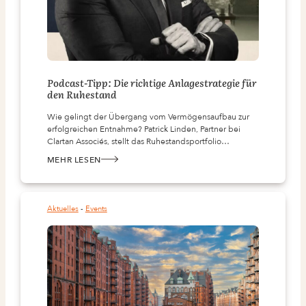
Podcast-Tipp: Die richtige Anlagestrategie für
den Ruhestand
Wie gelingt der Übergang vom Vermögensaufbau zur
erfolgreichen Entnahme? Patrick Linden, Partner bei
Clartan Associés, stellt das Ruhestandsportfolio…
MEHR LESEN
:
PODCAST-
TIPP:
DIE
RICHTIGE
ANLAGESTRATEGIE
Aktuelles
 - 
Events
FÜR
DEN
RUHESTAND