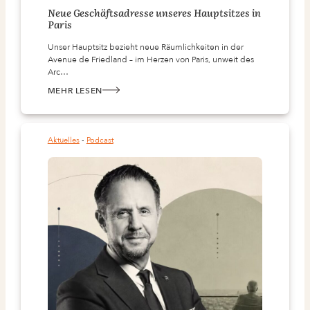
Neue Geschäftsadresse unseres Hauptsitzes in
Paris
Unser Hauptsitz bezieht neue Räumlichkeiten in der
Avenue de Friedland – im Herzen von Paris, unweit des
Arc…
MEHR LESEN
:
NEUE
GESCHÄFTSADRESSE
UNSERES
HAUPTSITZES
IN
Aktuelles
 - 
Podcast
PARIS