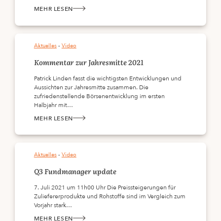
MEHR LESEN
:
INVESTMENTLUNCHES
AB
SEPTEMBER
Aktuelles
 - 
Video
Kommentar zur Jahresmitte 2021
Patrick Linden fasst die wichtigsten Entwicklungen und
Aussichten zur Jahresmitte zusammen. Die
zufriedenstellende Börsenentwicklung im ersten
Halbjahr mit…
MEHR LESEN
:
KOMMENTAR
ZUR
JAHRESMITTE
2021
Aktuelles
 - 
Video
Q3 Fundmanager update
7. Juli 2021 um 11h00 Uhr Die Preissteigerungen für
Zuliefererprodukte und Rohstoffe sind im Vergleich zum
Vorjahr stark…
MEHR LESEN
: