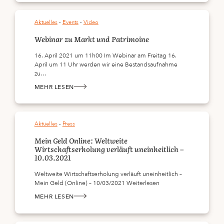
NACHHALTIG
INVESTIEREN
Aktuelles
 - 
Events
 - 
Video
Webinar zu Markt und Patrimoine
16. April 2021 um 11h00 Im Webinar am Freitag 16.
April um 11 Uhr werden wir eine Bestandsaufnahme
zu…
MEHR LESEN
:
WEBINAR
ZU
MARKT
UND
PATRIMOINE
Aktuelles
 - 
Press
Mein Geld Online: Weltweite
Wirtschaftserholung verläuft uneinheitlich –
10.03.2021
Weltweite Wirtschaftserholung verläuft uneinheitlich –
Mein Geld (Online) – 10/03/2021 Weiterlesen
MEHR LESEN
:
MEIN
GELD
ONLINE:
WELTWEITE