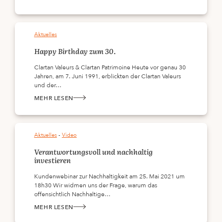
Q3
FUNDMANAGER
UPDATE
Aktuelles
Happy Birthday zum 30.
Clartan Valeurs & Clartan Patrimoine Heute vor genau 30
Jahren, am 7. Juni 1991, erblickten der Clartan Valeurs
und der…
MEHR LESEN
:
HAPPY
BIRTHDAY
ZUM
30.
Aktuelles
 - 
Video
Verantwortungsvoll und nachhaltig
investieren
Kundenwebinar zur Nachhaltigkeit am 25. Mai 2021 um
18h30 Wir widmen uns der Frage, warum das
offensichtlich Nachhaltige…
MEHR LESEN
:
VERANTWORTUNGSVOLL
UND