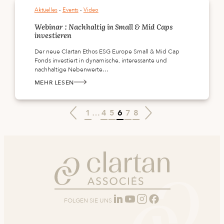
WIRTSCHAFTSERHOLUNG
Aktuelles
 - 
Events
 - 
Video
VERLÄUFT
UNEINHEITLICH
–
Webinar : Nachhaltig in Small & Mid Caps
10.03.2021
investieren
Der neue Clartan Ethos ESG Europe Small & Mid Cap
Fonds investiert in dynamische, interessante und
nachhaltige Nebenwerte…
MEHR LESEN
:
WEBINAR
:
NACHHALTIG
IN
←
→
1
…
4
5
6
7
8
SMALL
&
MID
CAPS
INVESTIEREN
FOLGEN SIE UNS