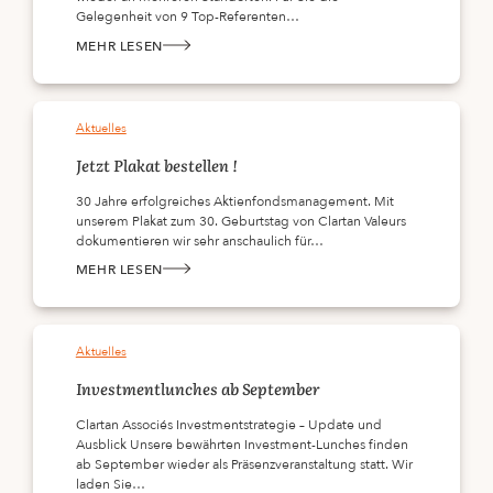
„FNG
Gelegenheit von 9 Top-Referenten…
SIEGEL
2022“
MEHR LESEN
:
&NACHHALTIGKEITSFORUM
Aktuelles
Jetzt Plakat bestellen !
30 Jahre erfolgreiches Aktienfondsmanagement. Mit
unserem Plakat zum 30. Geburtstag von Clartan Valeurs
dokumentieren wir sehr anschaulich für…
MEHR LESEN
:
JETZT
PLAKAT
BESTELLEN
!
Aktuelles
Investmentlunches ab September
Clartan Associés Investmentstrategie – Update und
Ausblick Unsere bewährten Investment-Lunches finden
ab September wieder als Präsenzveranstaltung statt. Wir
laden Sie…