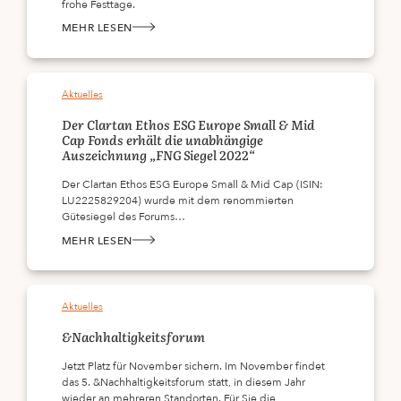
frohe Festtage.
MEHR LESEN
:
FROHE
FESTTAGE
!
Aktuelles
Der Clartan Ethos ESG Europe Small & Mid
Cap Fonds erhält die unabhängige
Auszeichnung „FNG Siegel 2022“
Der Clartan Ethos ESG Europe Small & Mid Cap (ISIN:
LU2225829204) wurde mit dem renommierten
Gütesiegel des Forums…
MEHR LESEN
:
DER
CLARTAN
ETHOS
ESG
EUROPE
Aktuelles
SMALL
&
MID
&Nachhaltigkeitsforum
CAP
FONDS
ERHÄLT
Jetzt Platz für November sichern. Im November findet
DIE
das 5. &Nachhaltigkeitsforum statt, in diesem Jahr
UNABHÄNGIGE
AUSZEICHNUNG
wieder an mehreren Standorten. Für Sie die