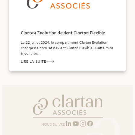
Clartan Evolution devient Clartan Flexible
Le 22 juillet 2024, le compartiment Clartan Evolution
change de nom et devient Clartan Flexible. Cette mise
à jour vise…
LIRE LA SUITE
:
CLARTAN
EVOLUTION
DEVIENT CLARTAN
FLEXIBLE
NOUS SUIVRE