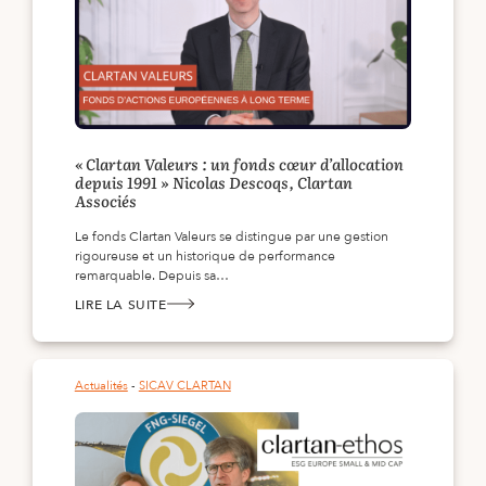
« Clartan Valeurs : un fonds cœur d’allocation
depuis 1991 » Nicolas Descoqs, Clartan
Associés
Le fonds Clartan Valeurs se distingue par une gestion
rigoureuse et un historique de performance
remarquable. Depuis sa…
LIRE LA SUITE
:
« CLARTAN
VALEURS :
UN
FONDS
CŒUR
Actualités
 - 
SICAV CLARTAN
D’ALLOCATION
DEPUIS
1991 »
NICOLAS
DESCOQS,
CLARTAN
ASSOCIÉS