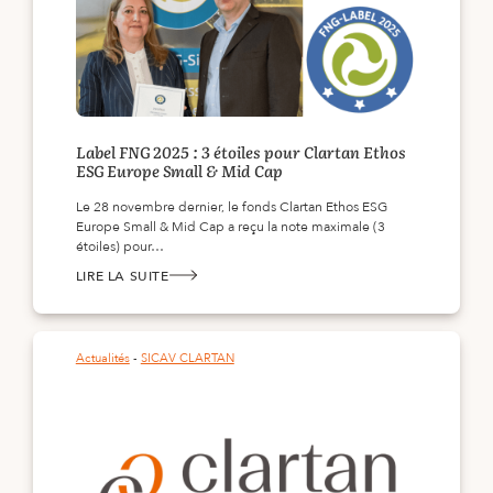
Label FNG 2025 : 3 étoiles pour Clartan Ethos
ESG Europe Small & Mid Cap
Le 28 novembre dernier, le fonds Clartan Ethos ESG
Europe Small & Mid Cap a reçu la note maximale (3
étoiles) pour…
LIRE LA SUITE
:
LABEL
FNG 2025
:
3
ÉTOILES
Actualités
 - 
SICAV CLARTAN
POUR
CLARTAN
ETHOS
ESG
EUROPE
SMALL
&
MID
CAP